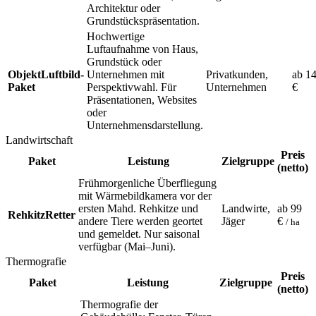
Architektur oder
Grundstückspräsentation.
Hochwertige
Luftaufnahme von Haus,
Grundstück oder
ObjektLuftbild-
Unternehmen mit
Privatkunden,
ab 1
Paket
Perspektivwahl. Für
Unternehmen
€
Präsentationen, Websites
oder
Unternehmensdarstellung.
Landwirtschaft
Preis
Paket
Leistung
Zielgruppe
(netto)
Frühmorgenliche Überfliegung
mit Wärmebildkamera vor der
ersten Mahd. Rehkitze und
Landwirte,
ab 99
RehkitzRetter
andere Tiere werden geortet
Jäger
€
/ ha
und gemeldet. Nur saisonal
verfügbar (Mai–Juni).
Thermografie
Preis
Paket
Leistung
Zielgruppe
(netto)
Thermografie der