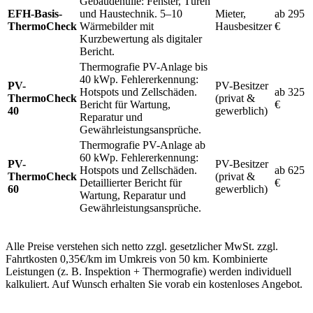
Gebäudehülle: Fenster, Türen
EFH-Basis-
und Haustechnik. 5–10
Mieter,
ab 295
ThermoCheck
Wärmebilder mit
Hausbesitzer
€
Kurzbewertung als digitaler
Bericht.
Thermografie PV-Anlage bis
40 kWp. Fehlererkennung:
PV-
PV-Besitzer
Hotspots und Zellschäden.
ab 325
ThermoCheck
(privat &
Bericht für Wartung,
€
40
gewerblich)
Reparatur und
Gewährleistungsansprüche.
Thermografie PV-Anlage ab
60 kWp. Fehlererkennung:
PV-
PV-Besitzer
Hotspots und Zellschäden.
ab 625
ThermoCheck
(privat &
Detaillierter Bericht für
€
60
gewerblich)
Wartung, Reparatur und
Gewährleistungsansprüche.
Alle Preise verstehen sich netto zzgl. gesetzlicher MwSt. zzgl.
Fahrtkosten 0,35€/km im Umkreis von 50 km. Kombinierte
Leistungen (z. B. Inspektion + Thermografie) werden individuell
kalkuliert. Auf Wunsch erhalten Sie vorab ein kostenloses Angebot.