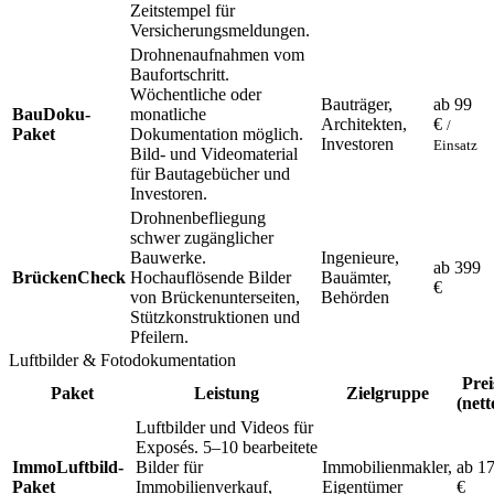
Zeitstempel für
Versicherungsmeldungen.
Drohnenaufnahmen vom
Baufortschritt.
Wöchentliche oder
Bauträger,
ab 99
BauDoku-
monatliche
Architekten,
€
/
Paket
Dokumentation möglich.
Investoren
Einsatz
Bild- und Videomaterial
für Bautagebücher und
Investoren.
Drohnenbefliegung
schwer zugänglicher
Bauwerke.
Ingenieure,
ab 399
BrückenCheck
Hochauflösende Bilder
Bauämter,
€
von Brückenunterseiten,
Behörden
Stützkonstruktionen und
Pfeilern.
Luftbilder & Fotodokumentation
Prei
Paket
Leistung
Zielgruppe
(nett
Luftbilder und Videos für
Exposés. 5–10 bearbeitete
ImmoLuftbild-
Bilder für
Immobilienmakler,
ab 1
Paket
Immobilienverkauf,
Eigentümer
€