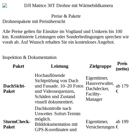
Preise & Pakete
Drohnenpakete mit Preisübersicht
Alle Preise gelten für Einsätze im Vogtland und Umkreis bis 100
km. Kombinierte Leistungen oder Sonderbedingungen sprechen wir
vorab ab. Auf Wunsch erhalten Sie ein kostenloses Angebot.
Inspektion & Dokumentation
Preis
Paket
Leistung
Zielgruppe
(netto)
Hochauflösende
Eigentümer,
Sichtprüfung von Dach
Hausverwalter,
DachSicht-
und Fassade. 10–20 Fotos
ab 179
Dachdecker,
Paket
und Videosequenzen,
€
Facility-
Schäden und Zustand
Manager
visuell dokumentiert.
Dachkontrolle nach
Unwetter. Sofort-Termin
möglich.
SturmCheck-
Eigentümer,
ab 199
Bilddokumentation mit
Paket
Versicherungen
€
GPS-Koordinaten und